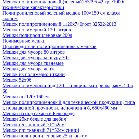
Мешок полипропиленовый (зеленый) 55*95 42 гр. /1000/
технические характеристики
Полипропиленовый зеленый мешок 100×150 см класса
эконом
Мешок полипропиленовый 1120х740гост 32522-2013
Мешок полимерный 120 литров
Мешки полипропиленовые 200л
Полимерные мешки
Производители полипропиленовых мешков
Мешки для мусора 80 литров
Мешки для мусора кенгуру 30л
Мешки для мусора тканевые
Мешки для мусора лента
Мешок из полимерной ткани
Мешок 52x96
Мешок полимерный пвд 120 л толщина материала, мкм: 50 и
60
Мешки пп 120х160см
Мешок полипропиленовый для технической продукции, типа
i, повышенной прочности, исполнения б, 650х460 мм
Мешки из под сахара в Белгороде
Мешки 25кг белые для щебня
Мешок п/п тканный 71*52см
Мешок п/п тканный 71*52см синий
Мешки полипропиленовые 25 кг оптом