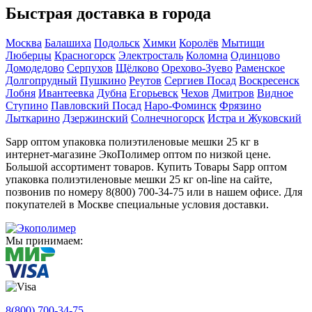
Быстрая доставка в города
Москва
Балашиха
Подольск
Химки
Королёв
Мытищи
Люберцы
Красногорск
Электросталь
Коломна
Одинцово
Домодедово
Серпухов
Щёлково
Орехово-Зуево
Раменское
Долгопрудный
Пушкино
Реутов
Сергиев Посад
Воскресенск
Лобня
Ивантеевка
Дубна
Егорьевск
Чехов
Дмитров
Видное
Ступино
Павловский Посад
Наро-Фоминск
Фрязино
Лыткарино
Дзержинский
Солнечногорск
Истра и Жуковский
Sapp оптом упаковка полиэтиленовые мешки 25 кг в
интернет-магазине ЭкоПолимер оптом по низкой цене.
Большой ассортимент товаров. Купить Товары Sapp оптом
упаковка полиэтиленовые мешки 25 кг on-line на сайте,
позвонив по номеру 8(800) 700-34-75 или в нашем офисе. Для
покупателей в Москве специальные условия доставки.
Мы принимаем:
8(800) 700-34-75