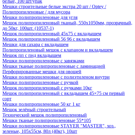
белые, 100 шт/упак
Мешки строительные белые экстра 20 шт / Optey /
Полипропиленовые / для мусора
Мешки полипропиленовые для угля
Мешок полипропиленовый тканый, 550х1050мм, прозрачный,
до 50кг, 100шт. (10537-1)
Мешок полипропиленовый 45х75 с вкладышем
Мешок полипропиленовый 56 96 с вкладышем
Мешки для сахара с вкладышем
Полипропиленовый мешок с клапаном и вкладышем
Мешок пп с пнд вкладышем
Мешки полипропиленовые с завязками
Мешки тканые полипропиленовые с ламинацией
Перфорированные мешки для овощей
Мешки полипропиленовые с полиэтиленом внутри
Мешки полипропиленовые с ручкой
Мешок полипропиленовый с ручками 10кг
Мешок полипропиленовый с вкладышем 45×75 см первый
сорт
Мешки полипропиленовые 50 кг 1 кг
Мешок зелёный строительный
Технический мешок полипропиленовый
Мешки тканые полипропиленовые 55*105
Мешки полипропиленовые STAYER "MASTER", хоз.,
зеленые, 105х55см, 80л (40кг), 10шт