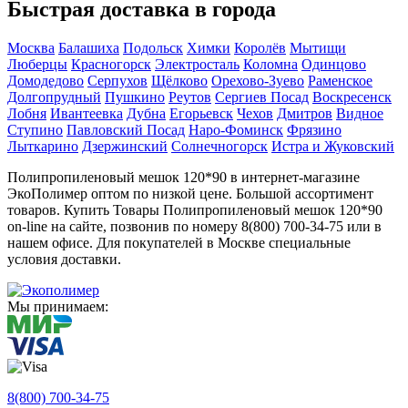
Быстрая доставка в города
Москва
Балашиха
Подольск
Химки
Королёв
Мытищи
Люберцы
Красногорск
Электросталь
Коломна
Одинцово
Домодедово
Серпухов
Щёлково
Орехово-Зуево
Раменское
Долгопрудный
Пушкино
Реутов
Сергиев Посад
Воскресенск
Лобня
Ивантеевка
Дубна
Егорьевск
Чехов
Дмитров
Видное
Ступино
Павловский Посад
Наро-Фоминск
Фрязино
Лыткарино
Дзержинский
Солнечногорск
Истра и Жуковский
Полипропиленовый мешок 120*90 в интернет-магазине
ЭкоПолимер оптом по низкой цене. Большой ассортимент
товаров. Купить Товары Полипропиленовый мешок 120*90
on-line на сайте, позвонив по номеру 8(800) 700-34-75 или в
нашем офисе. Для покупателей в Москве специальные
условия доставки.
Мы принимаем:
8(800) 700-34-75