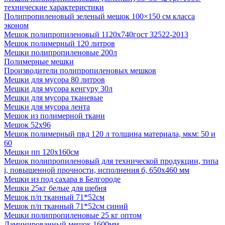
технические характеристики
Полипропиленовый зеленый мешок 100×150 см класса
эконом
Мешок полипропиленовый 1120х740гост 32522-2013
Мешок полимерный 120 литров
Мешки полипропиленовые 200л
Полимерные мешки
Производители полипропиленовых мешков
Мешки для мусора 80 литров
Мешки для мусора кенгуру 30л
Мешки для мусора тканевые
Мешки для мусора лента
Мешок из полимерной ткани
Мешок 52x96
Мешок полимерный пвд 120 л толщина материала, мкм: 50 и
60
Мешки пп 120х160см
Мешок полипропиленовый для технической продукции, типа
i, повышенной прочности, исполнения б, 650х460 мм
Мешки из под сахара в Белгороде
Мешки 25кг белые для щебня
Мешок п/п тканный 71*52см
Мешок п/п тканный 71*52см синий
Мешки полипропиленовые 25 кг оптом
Ламинированный мешок 1600мм