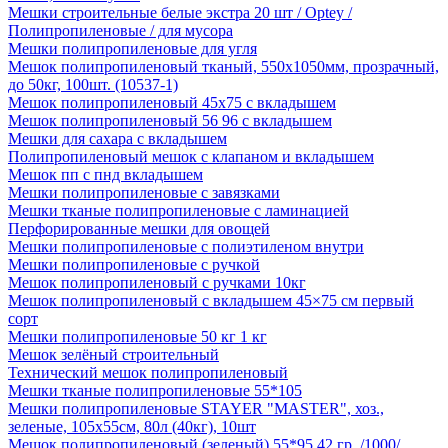
Мешки строительные белые экстра 20 шт / Optey /
Полипропиленовые / для мусора
Мешки полипропиленовые для угля
Мешок полипропиленовый тканый, 550х1050мм, прозрачный,
до 50кг, 100шт. (10537-1)
Мешок полипропиленовый 45х75 с вкладышем
Мешок полипропиленовый 56 96 с вкладышем
Мешки для сахара с вкладышем
Полипропиленовый мешок с клапаном и вкладышем
Мешок пп с пнд вкладышем
Мешки полипропиленовые с завязками
Мешки тканые полипропиленовые с ламинацией
Перфорированные мешки для овощей
Мешки полипропиленовые с полиэтиленом внутри
Мешки полипропиленовые с ручкой
Мешок полипропиленовый с ручками 10кг
Мешок полипропиленовый с вкладышем 45×75 см первый
сорт
Мешки полипропиленовые 50 кг 1 кг
Мешок зелёный строительный
Технический мешок полипропиленовый
Мешки тканые полипропиленовые 55*105
Мешки полипропиленовые STAYER "MASTER", хоз.,
зеленые, 105х55см, 80л (40кг), 10шт
Мешок полипропиленовый (зеленый) 55*95 42 гр. /1000/