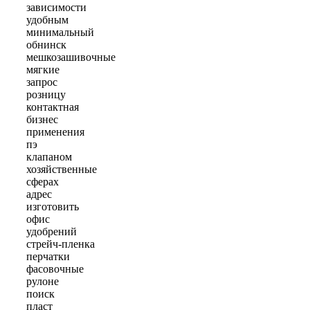
зависимости
удобным
минимальный
обнинск
мешкозашивочные
мягкие
запрос
розницу
контактная
бизнес
применения
пэ
клапаном
хозяйственные
сферах
адрес
изготовить
офис
удобрений
стрейч-пленка
перчатки
фасовочные
рулоне
поиск
пласт