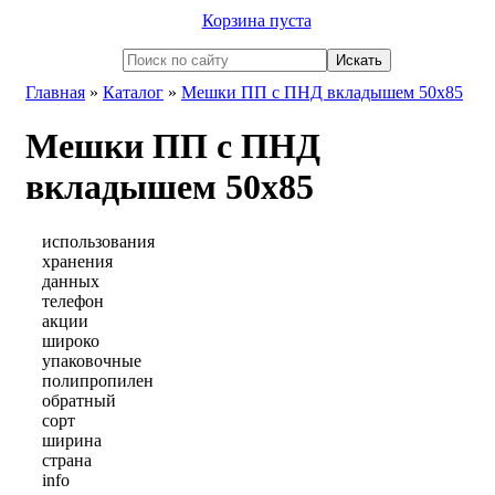
Корзина пуста
Главная
»
Каталог
»
Мешки ПП с ПНД вкладышем 50x85
Мешки ПП с ПНД
вкладышем 50x85
использования
хранения
данных
телефон
акции
широко
упаковочные
полипропилен
обратный
сорт
ширина
страна
info