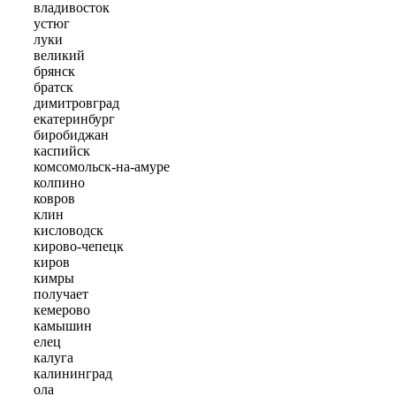
владивосток
устюг
луки
великий
брянск
братск
димитровград
екатеринбург
биробиджан
каспийск
комсомольск-на-амуре
колпино
ковров
клин
кисловодск
кирово-чепецк
киров
кимры
получает
кемерово
камышин
елец
калуга
калининград
ола