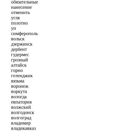
обязательные
нанесение
отменить
угля
полотно
уп
симферополь
вольск
дзержинск
дербент
гудермес
грозный
алтайск
горно
геленджик
вязьма
воронеж
воркута
вологда
евпатория
волжский
волгодонск
волгоград
владимир
владикавказ