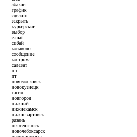
абакан
график
сделать
закрыть
курьерские
выбор
e-mail
сибай
конаково
сообщение
кострома
салават
пн
пт
новомосковск
новокузнецк
тагил
новгород
нижний
нижнекамск
нижневартовск
рязань
нефтеюганск
новочебоксарск
невинномысск