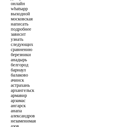
онлайн
whatsapp
выходной
московская
написать
подробнее
зависит
узнать
следующих
сравнению
березники
анадырь
белгород
барнаул
балаково
ачинск
астрахань
архангельск
армавир
арзамас
ангарск
анапа
александров
незаменимая
азов