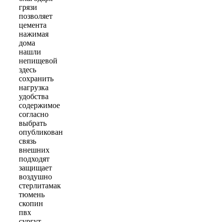
грязи
позволяет
цемента
нажимая
дома
нашли
непищевой
здесь
сохранить
нагрузка
удобства
содержимое
согласно
выбрать
опубликован
связь
внешних
подходят
защищает
воздушно
стерлитамак
тюмень
скопин
пвх
сургут