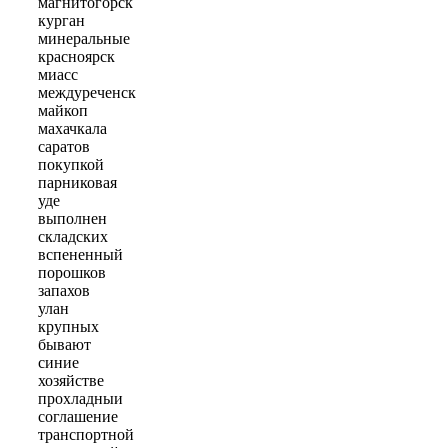
магнитогорск
курган
минеральные
красноярск
миасс
междуреченск
майкоп
махачкала
саратов
покупкой
парниковая
уде
выполнен
складских
вспененный
порошков
запахов
улан
крупных
бывают
синие
хозяйстве
прохладныи
соглашение
транспортной