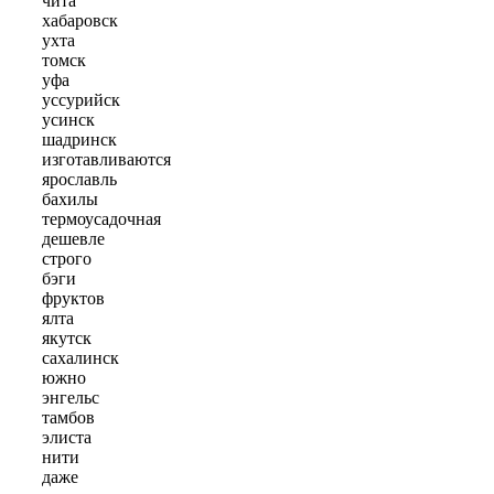
чита
хабаровск
ухта
томск
уфа
уссурийск
усинск
шадринск
изготавливаются
ярославль
бахилы
термоусадочная
дешевле
строго
бэги
фруктов
ялта
якутск
сахалинск
южно
энгельс
тамбов
элиста
нити
даже