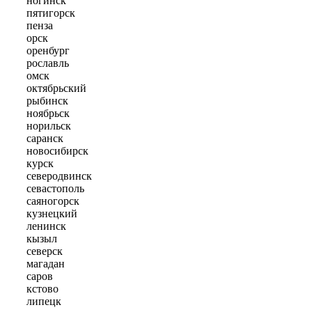
ногинск
пятигорск
пенза
орск
оренбург
рославль
омск
октябрьский
рыбинск
ноябрьск
норильск
саранск
новосибирск
курск
северодвинск
севастополь
саяногорск
кузнецкий
ленинск
кызыл
северск
магадан
саров
кстово
липецк