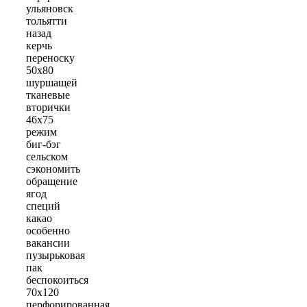
ульяновск
тольятти
назад
керчь
переноску
50x80
шуршащей
тканевые
вторички
46х75
режим
биг-бэг
сельском
сэкономить
обращение
ягод
специй
какао
особенно
вакансии
пузырьковая
пак
беспокоиться
70х120
перфорированная