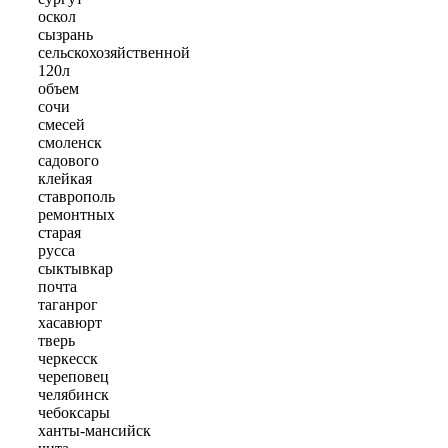
оскол
сызрань
сельскохозяйственной
120л
объем
сочи
смесей
смоленск
садового
клейкая
ставрополь
ремонтных
старая
русса
сыктывкар
почта
таганрог
хасавюрт
тверь
черкесск
череповец
челябинск
чебоксары
ханты-мансийск