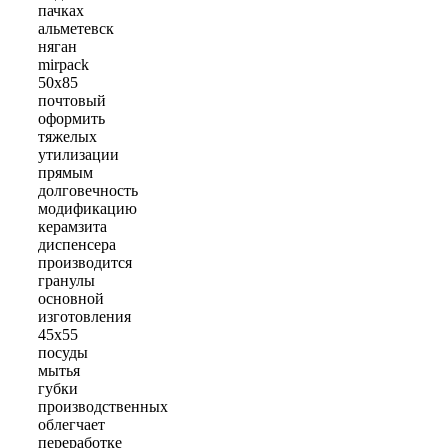
пачках
альметевск
няган
mirpack
50х85
почтовый
оформить
тяжелых
утилизации
прямым
долговечность
модификацию
керамзита
диспенсера
производится
гранулы
основной
изготовления
45х55
посуды
мытья
губки
производственных
облегчает
переработке