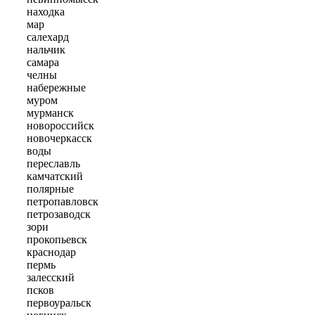
находка
мар
салехард
нальчик
самара
челны
набережные
муром
мурманск
новороссийск
новочеркасск
воды
переславль
камчатский
полярные
петропавловск
петрозаводск
зори
прокопьевск
краснодар
пермь
залесский
псков
первоуральск