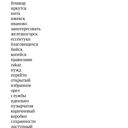
йошкар
иркутск
инта
ижевск
иваново
заинтересовать
железногорск
ессентуки
благовещенск
бийск
копейск
правилами
zakaz
нужд
перейти
открытый
избранное
орел
службы
идеально
пузырчатая
коричневый
коробки
сохранности
доступный