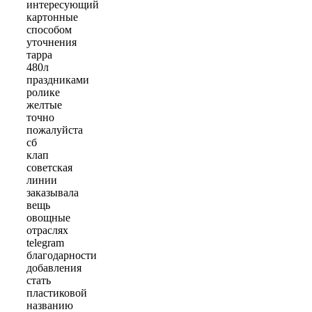
интересующий
картонные
способом
уточнения
тарра
480л
праздниками
ролике
желтые
точно
пожалуйста
сб
клап
советская
линии
заказывала
вещь
овощные
отраслях
telegram
благодарности
добавления
стать
пластиковой
названию