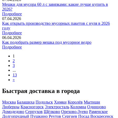
Мешки для мусора 60 л с завязками: какие лучше купить в
2026?
Подробнее
07.04.2026
Как открыть производство мусорных пакетов с нуля в 2026
году
Подробнее
06.04.2026
Как подобрать размер мешка под мусорное ведро
Подробнее
1
2
3
...
13
»
Быстрая доставка в города
Москва
Балашиха
Подольск
Химки
Королёв
Мытищи
Люберцы
Красногорск
Электросталь
Коломна
Одинцово
Домодедово
Серпухов
Щёлково
Орехово-Зуево
Раменское
Долгопрудный
Пушкино
Реутов
Сергиев Посад
Воскресенск