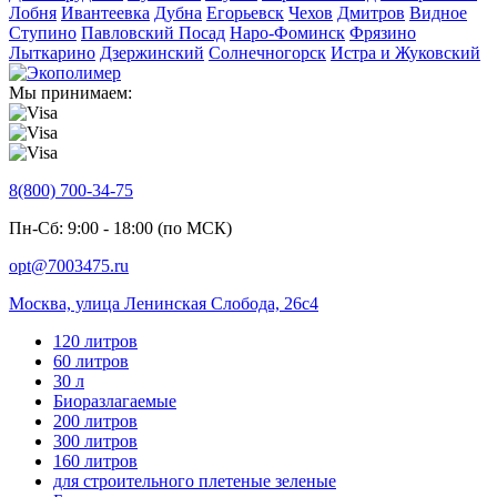
Лобня
Ивантеевка
Дубна
Егорьевск
Чехов
Дмитров
Видное
Ступино
Павловский Посад
Наро-Фоминск
Фрязино
Лыткарино
Дзержинский
Солнечногорск
Истра и Жуковский
Мы принимаем:
8(800) 700-34-75
Пн-Сб: 9:00 - 18:00 (по МСК)
opt@7003475.ru
Москва, улица Ленинская Слобода, 26с4
120 литров
60 литров
30 л
Биоразлагаемые
200 литров
300 литров
160 литров
для строительного плетеные зеленые