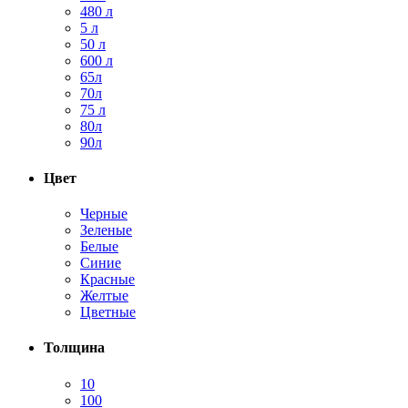
480 л
5 л
50 л
600 л
65л
70л
75 л
80л
90л
Цвет
Черные
Зеленые
Белые
Синие
Красные
Желтые
Цветные
Толщина
10
100