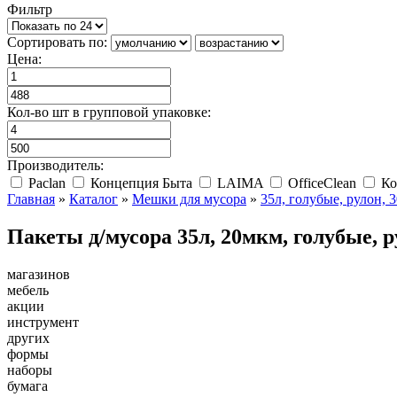
Фильтр
Сортировать по:
Цена:
Кол-во шт в групповой упаковке:
Производитель:
Paclan
Концепция Быта
LAIMA
OfficeClean
Ко
Главная
»
Каталог
»
Мешки для мусора
»
35л, голубые, рулон, 3
Пакеты д/мусора 35л, 20мкм, голубые, р
магазинов
мебель
акции
инструмент
других
формы
наборы
бумага