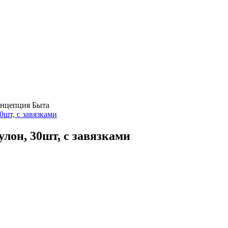
нцепция Быта
0шт, с завязками
улон, 30шт, с завязками