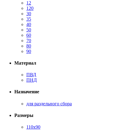
12
120
30
35
40
50
60
70
80
90
Материал
ПВД
ПНД
Назначение
для раздельного сбора
Размеры
110х90