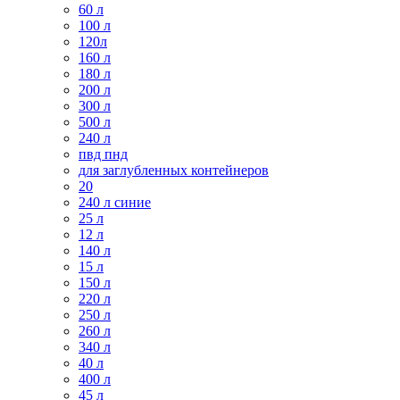
60 л
100 л
120л
160 л
180 л
200 л
300 л
500 л
240 л
пвд пнд
для заглубленных контейнеров
20
240 л синие
25 л
12 л
140 л
15 л
150 л
220 л
250 л
260 л
340 л
40 л
400 л
45 л