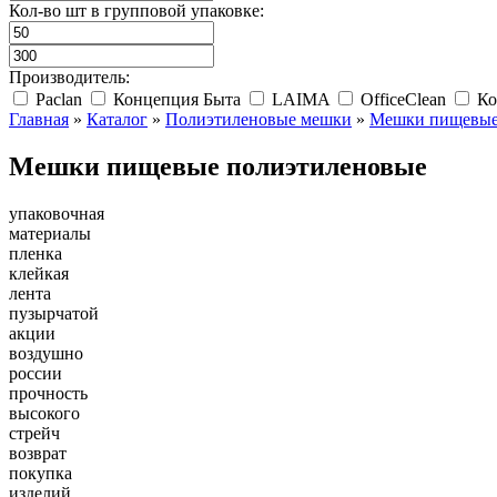
Кол-во шт в групповой упаковке:
Производитель:
Paclan
Концепция Быта
LAIMA
OfficeClean
Ко
Главная
»
Каталог
»
Полиэтиленовые мешки
»
Мешки пищевые
Мешки пищевые полиэтиленовые
упаковочная
материалы
пленка
клейкая
лента
пузырчатой
акции
воздушно
россии
прочность
высокого
стрейч
возврат
покупка
изделий