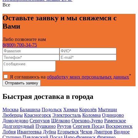
Все
Оставьте заявку и мы свяжемся с
Вами
Либо позвоните нам
8(800) 700-34-75
*
Я соглашаюсь на
обработку моих персональных данных
Быстрая доставка в города
Москва
Балашиха
Подольск
Химки
Королёв
Мытищи
Люберцы
Красногорск
Электросталь
Коломна
Одинцово
Домодедово
Серпухов
Щёлково
Орехово-Зуево
Раменское
Долгопрудный
Пушкино
Реутов
Сергиев Посад
Воскресенск
Лобня
Ивантеевка
Дубна
Егорьевск
Чехов
Дмитров
Видное
Ступино
Павловский Посад
Наро-Фоминск
Фрязино