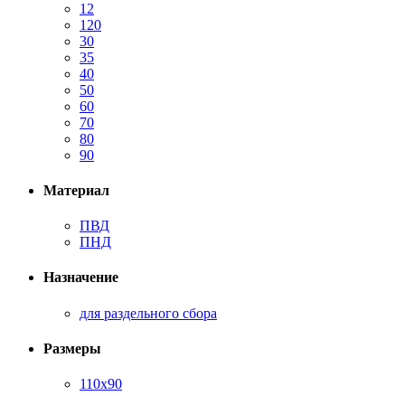
12
120
30
35
40
50
60
70
80
90
Материал
ПВД
ПНД
Назначение
для раздельного сбора
Размеры
110х90