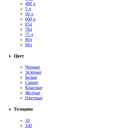
480 л
5 л
50 л
600 л
65л
70л
75 л
80л
90л
Цвет
Черные
Зеленые
Белые
Синие
Красные
Желтые
Цветные
Толщина
10
100