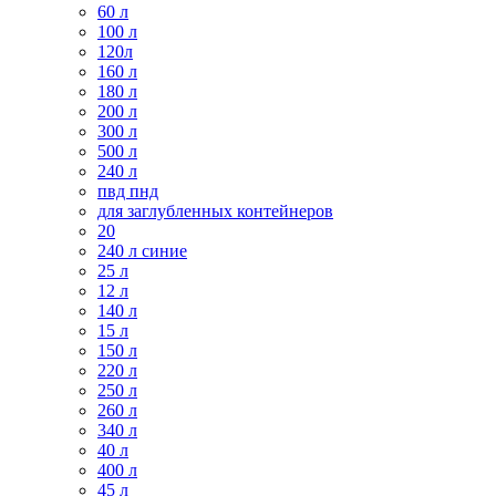
60 л
100 л
120л
160 л
180 л
200 л
300 л
500 л
240 л
пвд пнд
для заглубленных контейнеров
20
240 л синие
25 л
12 л
140 л
15 л
150 л
220 л
250 л
260 л
340 л
40 л
400 л
45 л