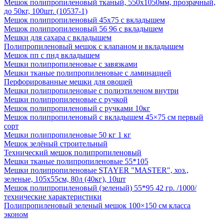
Мешок полипропиленовый тканый, 550х1050мм, прозрачный,
до 50кг, 100шт. (10537-1)
Мешок полипропиленовый 45х75 с вкладышем
Мешок полипропиленовый 56 96 с вкладышем
Мешки для сахара с вкладышем
Полипропиленовый мешок с клапаном и вкладышем
Мешок пп с пнд вкладышем
Мешки полипропиленовые с завязками
Мешки тканые полипропиленовые с ламинацией
Перфорированные мешки для овощей
Мешки полипропиленовые с полиэтиленом внутри
Мешки полипропиленовые с ручкой
Мешок полипропиленовый с ручками 10кг
Мешок полипропиленовый с вкладышем 45×75 см первый
сорт
Мешки полипропиленовые 50 кг 1 кг
Мешок зелёный строительный
Технический мешок полипропиленовый
Мешки тканые полипропиленовые 55*105
Мешки полипропиленовые STAYER "MASTER", хоз.,
зеленые, 105х55см, 80л (40кг), 10шт
Мешок полипропиленовый (зеленый) 55*95 42 гр. /1000/
технические характеристики
Полипропиленовый зеленый мешок 100×150 см класса
эконом