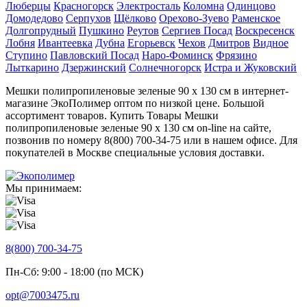
Люберцы
Красногорск
Электросталь
Коломна
Одинцово
Домодедово
Серпухов
Щёлково
Орехово-Зуево
Раменское
Долгопрудный
Пушкино
Реутов
Сергиев Посад
Воскресенск
Лобня
Ивантеевка
Дубна
Егорьевск
Чехов
Дмитров
Видное
Ступино
Павловский Посад
Наро-Фоминск
Фрязино
Лыткарино
Дзержинский
Солнечногорск
Истра и Жуковский
Мешки полипропиленовые зеленые 90 x 130 см в интернет-
магазине ЭкоПолимер оптом по низкой цене. Большой
ассортимент товаров. Купить Товары Мешки
полипропиленовые зеленые 90 x 130 см on-line на сайте,
позвонив по номеру 8(800) 700-34-75 или в нашем офисе. Для
покупателей в Москве специальные условия доставки.
Мы принимаем:
8(800) 700-34-75
Пн-Сб: 9:00 - 18:00 (по МСК)
opt@7003475.ru