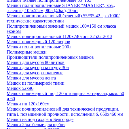
Мешки тканые полипропиленовые 55*105
Мешки полипропиленовые STAYER "MASTER", хоз.,
зеленые, 105х55см, 80л (40кг), 10шт
Мешок полипропиленовый (зеленый) 55*95 42 гр. /1000/
технические характеристики
Полипропиленовый зеленый мешок 100×150 см класса
эконом
Мешок полипропиленовый 1120х740гост 32522-2013
Мешок полимерный 120 литров
Мешки полипропиленовые 200л
Полимерные мешки
Производители полипропиленовых мешков
Мешки для мусора 80 литров
Мешки для мусора кенгуру 30л
Мешки для мусора тканевые
Мешки для мусора лента
Мешок из полимерной ткани
Мешок 52x96
Мешок полимерный пвд 120 л толщина материала, мкм: 50
и 60
Мешки пп 120х160см
Мешок полипропиленовый для технической продукции,
типа i, повышенной прочности, исполнения б, 650х460 мм
Мешки из под сахара в Белгороде
Мешки 25кг белые для щебня