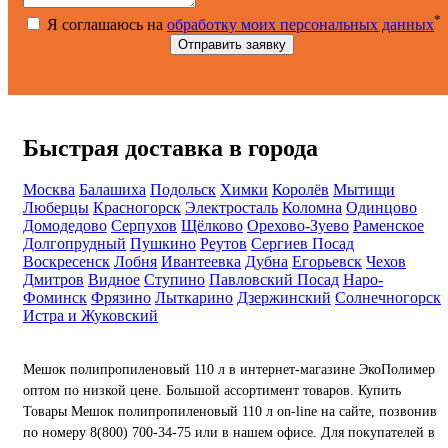
*
Я соглашаюсь на
обработку моих персональных данных
Быстрая доставка в города
Москва
Балашиха
Подольск
Химки
Королёв
Мытищи
Люберцы
Красногорск
Электросталь
Коломна
Одинцово
Домодедово
Серпухов
Щёлково
Орехово-Зуево
Раменское
Долгопрудный
Пушкино
Реутов
Сергиев Посад
Воскресенск
Лобня
Ивантеевка
Дубна
Егорьевск
Чехов
Дмитров
Видное
Ступино
Павловский Посад
Наро-
Фоминск
Фрязино
Лыткарино
Дзержинский
Солнечногорск
Истра и Жуковский
Мешок полипропиленовый 110 л в интернет-магазине ЭкоПолимер
оптом по низкой цене. Большой ассортимент товаров. Купить
Товары Мешок полипропиленовый 110 л on-line на сайте, позвонив
по номеру 8(800) 700-34-75 или в нашем офисе. Для покупателей в