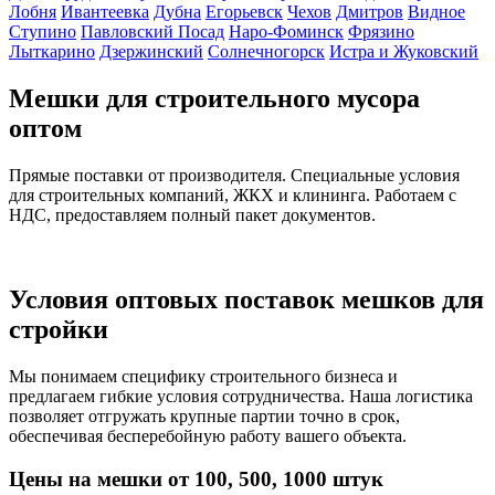
Лобня
Ивантеевка
Дубна
Егорьевск
Чехов
Дмитров
Видное
Ступино
Павловский Посад
Наро-Фоминск
Фрязино
Лыткарино
Дзержинский
Солнечногорск
Истра и Жуковский
Мешки для строительного мусора
оптом
Прямые поставки от производителя. Специальные условия
для строительных компаний, ЖКХ и клининга. Работаем с
НДС, предоставляем полный пакет документов.
Условия оптовых поставок мешков для
стройки
Мы понимаем специфику строительного бизнеса и
предлагаем гибкие условия сотрудничества. Наша логистика
позволяет отгружать крупные партии точно в срок,
обеспечивая бесперебойную работу вашего объекта.
Цены на мешки от 100, 500, 1000 штук