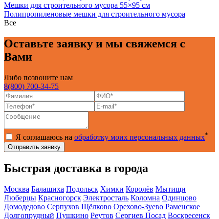
Мешки для строительного мусора 55×95 см
Полипропиленовые мешки для строительного мусора
Все
Оставьте заявку и мы свяжемся с
Вами
Либо позвоните нам
8(800) 700-34-75
*
Я соглашаюсь на
обработку моих персональных данных
Быстрая доставка в города
Москва
Балашиха
Подольск
Химки
Королёв
Мытищи
Люберцы
Красногорск
Электросталь
Коломна
Одинцово
Домодедово
Серпухов
Щёлково
Орехово-Зуево
Раменское
Долгопрудный
Пушкино
Реутов
Сергиев Посад
Воскресенск