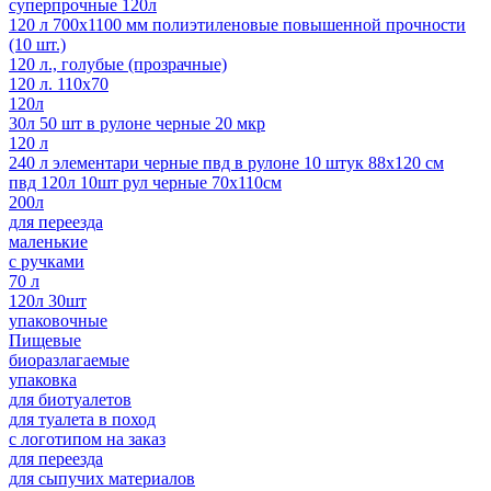
суперпрочные 120л
120 л 700х1100 мм полиэтиленовые повышенной прочности
(10 шт.)
120 л., голубые (прозрачные)
120 л. 110х70
120л
30л 50 шт в рулоне черные 20 мкр
120 л
240 л элементари черные пвд в рулоне 10 штук 88x120 см
пвд 120л 10шт рул черные 70х110см
200л
для переезда
маленькие
с ручками
70 л
120л 30шт
упаковочные
Пищевые
биоразлагаемые
упаковка
для биотуалетов
для туалета в поход
с логотипом на заказ
для переезда
для сыпучих материалов