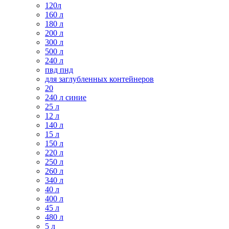
120л
160 л
180 л
200 л
300 л
500 л
240 л
пвд пнд
для заглубленных контейнеров
20
240 л синие
25 л
12 л
140 л
15 л
150 л
220 л
250 л
260 л
340 л
40 л
400 л
45 л
480 л
5 л