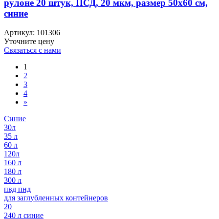
рулоне 20 штук, ПСД, 20 мкм, размер 50х60 см,
синие
Артикул:
101306
Уточните цену
Связаться с нами
1
2
3
4
»
Синие
30л
35 л
60 л
120л
160 л
180 л
300 л
пвд пнд
для заглубленных контейнеров
20
240 л синие