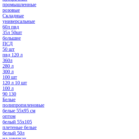
промышленные
розовые
Складные
универсальные
60л пвд
35л 50шт
большие
ПСД
50 шт
пвд 120 л
360л
280 л
300 л
100 шт
120 л 10 шт
100 л
90 130
Белые
полипропиленовые
белые 55х95 см
оптом
белый 55х105
плетеные белые
белый 50л
на завязках