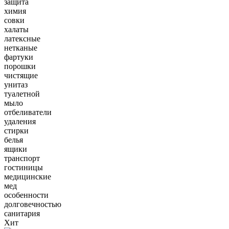
защита
химия
совки
халаты
латексные
нетканые
фартуки
порошки
чистящие
унитаз
туалетной
мыло
отбеливатели
удаления
стирки
белья
ящики
транспорт
гостиницы
медицинские
мед
особенности
долговечностью
санитария
Хит