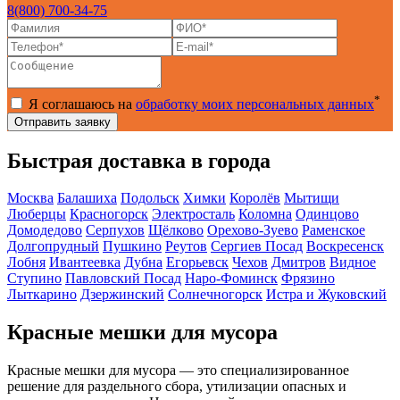
8(800) 700-34-75
*
Я соглашаюсь на
обработку моих персональных данных
Быстрая доставка в города
Москва
Балашиха
Подольск
Химки
Королёв
Мытищи
Люберцы
Красногорск
Электросталь
Коломна
Одинцово
Домодедово
Серпухов
Щёлково
Орехово-Зуево
Раменское
Долгопрудный
Пушкино
Реутов
Сергиев Посад
Воскресенск
Лобня
Ивантеевка
Дубна
Егорьевск
Чехов
Дмитров
Видное
Ступино
Павловский Посад
Наро-Фоминск
Фрязино
Лыткарино
Дзержинский
Солнечногорск
Истра и Жуковский
Красные мешки для мусора
Красные мешки для мусора — это специализированное
решение для раздельного сбора, утилизации опасных и