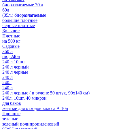
биоразлагаемые 30 л
60л
(35л.) биоразлагаемые
большие плотные
черные плотные
Большие
Плотные
на 500 кг
Садовые
360 л
пвд 240л
240 л 10 шт
240 л черный
240 л черные
240 л
240л
240 л
240 л черные ( в рулоне 50 штук, 90х140 см)
240л, 10шт, 40 микрон
для баков
желтые для отходов класса А 10л
Прочные
зеленые
зеленый полипропиленовый