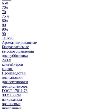
65л
70л
70
75 л
80л
80
90л
90
110х90
Ароматизированные
Биоразлагаемые
высокого давления
для субботника
240 л
контейнеров
корзин
Производство
для садового
для сортировки
для диспенсера
ГОСТ 17811 78
90 х 130 см
из крахмала
оранжевые
прозрачные