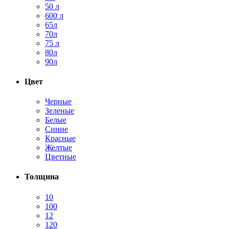
50 л
600 л
65л
70л
75 л
80л
90л
Цвет
Черные
Зеленые
Белые
Синие
Красные
Желтые
Цветные
Толщина
10
100
12
120