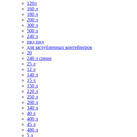
120л
160 л
180 л
200 л
300 л
500 л
240 л
пвд пнд
для заглубленных контейнеров
20
240 л синие
25 л
12 л
140 л
15 л
150 л
220 л
250 л
260 л
340 л
40 л
400 л
45 л
480 л
5 л