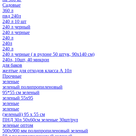
Садовые
360 л
пвд 240л
240 л 10 шт
240 л черный
240 л черные
240 л
240л
240 л
240 л черные ( в рулоне 50 штук, 90х140 см)
240л, 10шт, 40 микрон
для баков
желтые для отходов класса А 10л
Прочные
зеленые
зеленый полипропиленовый
95*55 см зеленый
зеленый 55x95
зеленые
зеленые
(зеленый) 95 х 55 см
ПНД 30л 50x60см зеленые 30шт/рул
зеленые оптом
500х900 мм полипропиленовый зеленый