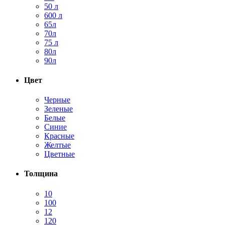
50 л
600 л
65л
70л
75 л
80л
90л
Цвет
Черные
Зеленые
Белые
Синие
Красные
Желтые
Цветные
Толщина
10
100
12
120