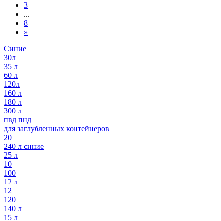
3
...
8
»
Синие
30л
35 л
60 л
120л
160 л
180 л
300 л
пвд пнд
для заглубленных контейнеров
20
240 л синие
25 л
10
100
12 л
12
120
140 л
15 л