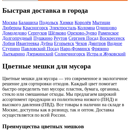
Быстрая доставка в города
Москва
Балашиха
Подольск
Химки
Королёв
Мытищи
Люберцы
Красногорск
Электросталь
Коломна
Одинцово
Домодедово
Серпухов
Щёлково
Орехово-Зуево
Раменское
Долгопрудный
Пушкино
Реутов
Сергиев Посад
Воскресенск
Лобня
Ивантеевка
Дубна
Егорьевск
Чехов
Дмитров
Видное
Ступино
Павловский Посад
Наро-Фоминск
Фрязино
Лыткарино
Дзержинский
Солнечногорск
Истра и Жуковский
Цветные мешки для мусора
Цветные мешки для мусора — это современное и экологичное
решение для сортировки отходов. Каждый цвет помогает
быстро определить тип мусора: пластик, бумага, органика,
стекло или смешанные отходы. Мы предлагаем широкий
ассортимент продукции из полиэтилена низкого (ПНД) и
высокого давления (ПВД). Все товары в наличии на складе в
Москве, доступны как в розницу, так и оптом. Доставка
осуществляется по всей России.
Преимущества цветных мешков