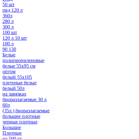
50 шт
пвд 120 л
360л
280 л
300 л
100 шт
120 л 10 шт
100 л
90 130
Белые
полипропиленовые
белые 55х95 см
оптом
белый 55х105
плетеные белые
белый 50л
на завязках
биоразлагаемые 30 л
60л
(35л.) биоразлагаемые
большие плотные
черные плотные
Большие
Плотные
на 500 кг