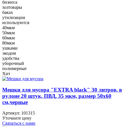
бизнеса
хозтовары
баках
утилизации
используются
40мкм
50мкм
60мкм
80мкм
ушками
экодом
удобства
уборочный
полимерные
Хит
Мешки для мусора "EXTRA black" 30 литров, в
рулоне 20 штук, ПВД, 35 мкм, размер 50х60
см,черные
Артикул:
101315
Уточните цену
Связаться с нами