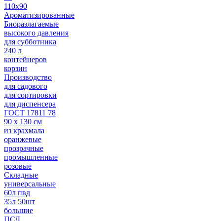
110х90
Ароматизированные
Биоразлагаемые
высокого давления
для субботника
240 л
контейнеров
корзин
Производство
для садового
для сортировки
для диспенсера
ГОСТ 17811 78
90 х 130 см
из крахмала
оранжевые
прозрачные
промышленные
розовые
Складные
универсальные
60л пвд
35л 50шт
большие
ПСД