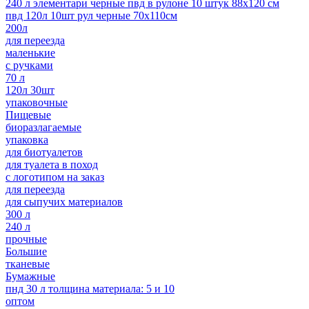
240 л элементари черные пвд в рулоне 10 штук 88x120 см
пвд 120л 10шт рул черные 70х110см
200л
для переезда
маленькие
с ручками
70 л
120л 30шт
упаковочные
Пищевые
биоразлагаемые
упаковка
для биотуалетов
для туалета в поход
с логотипом на заказ
для переезда
для сыпучих материалов
300 л
240 л
прочные
Большие
тканевые
Бумажные
пнд 30 л толщина материала: 5 и 10
оптом