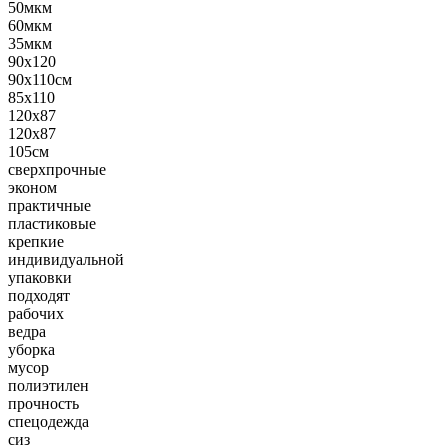
50мкм
60мкм
35мкм
90х120
90х110см
85х110
120х87
120x87
105см
сверхпрочные
эконом
практичные
пластиковые
крепкие
индивидуальной
упаковки
подходят
рабочих
ведра
уборка
мусор
полиэтилен
прочность
спецодежда
сиз