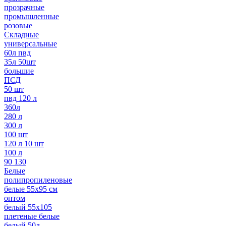
прозрачные
промышленные
розовые
Складные
универсальные
60л пвд
35л 50шт
большие
ПСД
50 шт
пвд 120 л
360л
280 л
300 л
100 шт
120 л 10 шт
100 л
90 130
Белые
полипропиленовые
белые 55х95 см
оптом
белый 55х105
плетеные белые
белый 50л