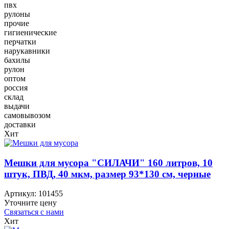
пвх
рулоны
прочие
гигиенические
перчатки
нарукавники
бахилы
рулон
оптом
россия
склад
выдачи
самовывозом
доставки
Хит
Мешки для мусора "СИЛАЧИ" 160 литров, 10
штук, ПВД, 40 мкм, размер 93*130 см, черные
Артикул:
101455
Уточните цену
Связаться с нами
Хит