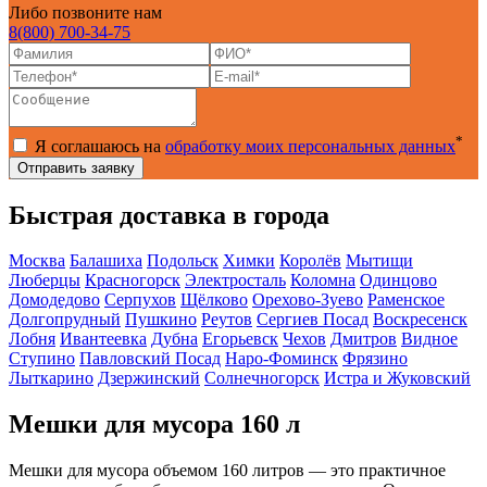
Либо позвоните нам
8(800) 700-34-75
*
Я соглашаюсь на
обработку моих персональных данных
Быстрая доставка в города
Москва
Балашиха
Подольск
Химки
Королёв
Мытищи
Люберцы
Красногорск
Электросталь
Коломна
Одинцово
Домодедово
Серпухов
Щёлково
Орехово-Зуево
Раменское
Долгопрудный
Пушкино
Реутов
Сергиев Посад
Воскресенск
Лобня
Ивантеевка
Дубна
Егорьевск
Чехов
Дмитров
Видное
Ступино
Павловский Посад
Наро-Фоминск
Фрязино
Лыткарино
Дзержинский
Солнечногорск
Истра и Жуковский
Мешки для мусора 160 л
Мешки для мусора объемом 160 литров — это практичное