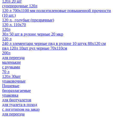
120л 20 шт
суперпрочные 120л
120 л 700х1100 мм полиэтиленовые повышенной прочности
(10 шт.)
120 л., голубые (прозрачные)
120 л. 110х70
120л
30л 50 шт в рулоне черные 20 мкр
120 л
240 л элементари черные пвд в рулоне 10 штук 88x120 см
пвд 120л 10шт рул черные 70х110см
200л
для переезда
маленькие
с ручками
70 л
120л 30шт
упаковочные
Пищевые
биоразлагаемые
упаковка
для биотуалетов
для туалета в поход
с логотипом на заказ
для переезда