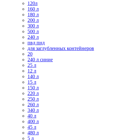
120л
160 л
180 л
200 л
300 л
500 л
240 л
пвд пнд
для заглубленных контейнеров
20
240 л синие
25 л
12 л
140 л
15 л
150 л
220 л
250 л
260 л
340 л
40 л
400 л
45 л
480 л
5 л