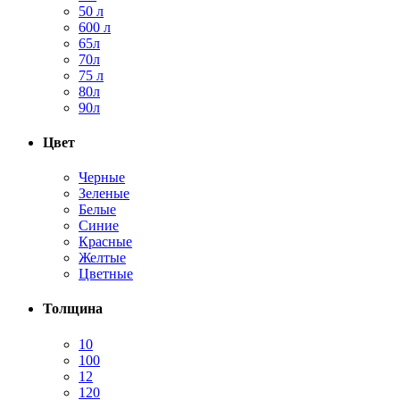
50 л
600 л
65л
70л
75 л
80л
90л
Цвет
Черные
Зеленые
Белые
Синие
Красные
Желтые
Цветные
Толщина
10
100
12
120