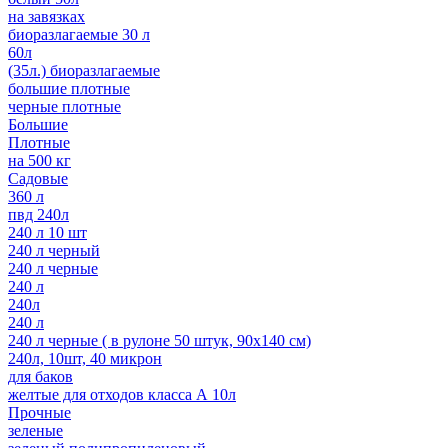
на завязках
биоразлагаемые 30 л
60л
(35л.) биоразлагаемые
большие плотные
черные плотные
Большие
Плотные
на 500 кг
Садовые
360 л
пвд 240л
240 л 10 шт
240 л черный
240 л черные
240 л
240л
240 л
240 л черные ( в рулоне 50 штук, 90х140 см)
240л, 10шт, 40 микрон
для баков
желтые для отходов класса А 10л
Прочные
зеленые