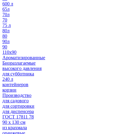
600 л
65л
70л
70
75 л
80л
80
90л
90
110х90
Ароматизированные
Биоразлагаемые
высокого давления
для субботника
240 л
контейнеров
корзин
Производство
для садового
для сортировки
для диспенсера
ГОСТ 17811 78
90 х 130 см
из крахмала
оранжевые