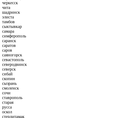
черкесск
чита
шадринск
элиста
тамбов
сыктывкар
самара
симферополь
саранск
саратов
саров
саяногорск
севастополь
северодвинск
северск
сибай
скопин
сызрань
смоленск
сочи
ставрополь
старая
русса
оскол
стерлитамак