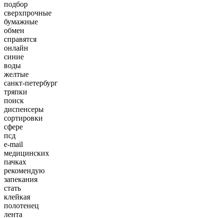
подбор
сверхпрочные
бумажные
обмен
справятся
онлайн
синие
воды
желтые
санкт-петербург
тряпки
поиск
диспенсеры
сортировки
сфере
псд
e-mail
медицинских
пачках
рекомендую
запекания
стать
клейкая
полотенец
лента