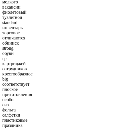
мелкого
вакансии
фиолетовый
туалетной
standard
инвентарь
торговое
отличаются
обнинск
strong
обуви
гр
картриджей
сотрудников
крестообразное
big
соответствует
плоское
приготовления
особо
сиз
фольга
салфетки
пластиковые
праздника