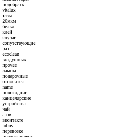
подобрать
vitalux
тазы
20мкм
белья
клей
случае
сопутствующие
раз
ecoclean
воздушных
прочее
лампы
подарочные
относится
name
новогодние
канцелярские
устройства
чай
азов
вконтакте
tubus
перевозке
предоставляет