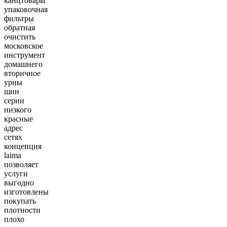
канцтовары
упаковочная
фильтры
обратная
очистить
московское
инструмент
домашнего
вторичное
урны
шин
серии
низкого
красные
адрес
сетях
концепция
laima
позволяет
услуги
выгодно
изготовлены
покупать
плотности
плохо