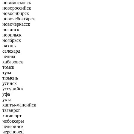
новомосковск
новороссийск
новосибирск
новочебоксарск
новочеркасск
ногинск
норильск
ноябрьск
рязань
салехард
челны
хабаровск
томск
тула
тюмень
усинск
уссурийск
уфа
ухта
ханты-мансийск
таганрог
хасавюрт
чебоксары
челябинск
череповец