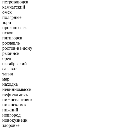
петрозаводск
камчатский
омск
полярные
зори
прокопьевск
псков
пятигорск
рославль
ростов-на-дону
рыбинск
орел
октябрьский
салават
тагил
мар
находка
невинномысск
нефтеюганск
нижневартовск
нижнекамск
нижний
новгород
новокузнецк
здоровье