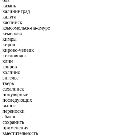
ола
казань
калининград
калуга
каспийск
комсомольск-на-амуре
кемерово
кимры
киров
кирово-чепецк
кисловодск
клин
ковров
колпино
энгельс
тверь
сахалинск
популярный
последующих
вынос
переноски
абакан
сохранить
применения
вместительность