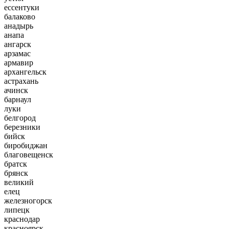
ессентуки
балаково
анадырь
анапа
ангарск
арзамас
армавир
архангельск
астрахань
ачинск
барнаул
луки
белгород
березники
бийск
биробиджан
благовещенск
братск
брянск
великий
елец
железногорск
липецк
краснодар
красноярск