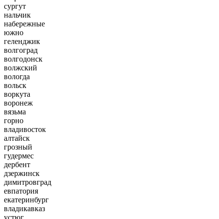
сургут
нальчик
набережные
южно
геленджик
волгоград
волгодонск
волжский
вологда
вольск
воркута
воронеж
вязьма
горно
владивосток
алтайск
грозный
гудермес
дербент
дзержинск
димитровград
евпатория
екатеринбург
владикавказ
устюг