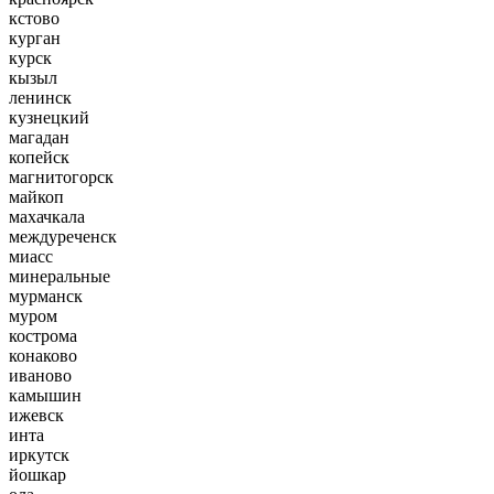
кстово
курган
курск
кызыл
ленинск
кузнецкий
магадан
копейск
магнитогорск
майкоп
махачкала
междуреченск
миасс
минеральные
мурманск
муром
кострома
конаково
иваново
камышин
ижевск
инта
иркутск
йошкар