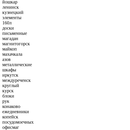
йошкар
ленинск
кузнецкий
элементы
160л
доски
письменные
магадан
магнитогорск
майкоп
махачкала
азов
металлические
шкафы
иркутск
междуреченск
круглый
курск
блоки
рук
конаково
ежедневники
копейск
посудомоечных
офисмаг