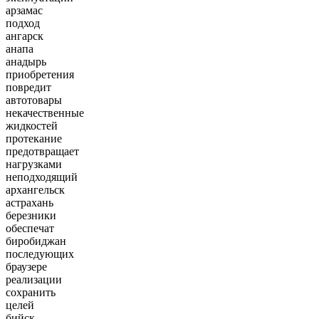
арзамас
подход
ангарск
анапа
анадырь
приобретения
повредит
автотовары
некачественные
жидкостей
протекание
предотвращает
нагрузками
неподходящий
архангельск
астрахань
березники
обеспечат
биробиджан
последующих
браузере
реализации
сохранить
целей
бийск