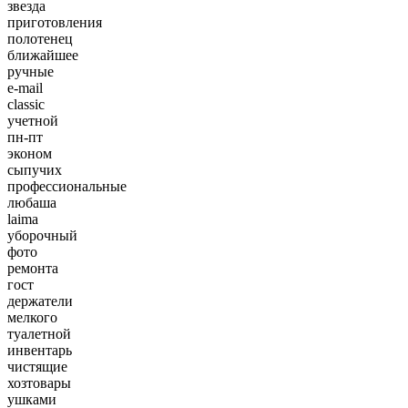
звезда
приготовления
полотенец
ближайшее
ручные
e-mail
classic
учетной
пн-пт
эконом
сыпучих
профессиональные
любаша
laima
уборочный
фото
ремонта
гост
держатели
мелкого
туалетной
инвентарь
чистящие
хозтовары
ушками