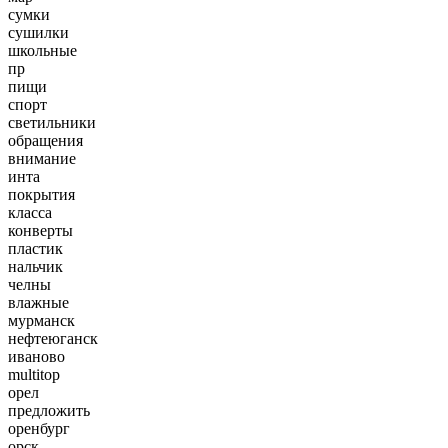
сумки
сушилки
школьные
пр
пищи
спорт
светильники
обращения
внимание
инта
покрытия
класса
конверты
пластик
нальчик
челны
влажные
мурманск
нефтеюганск
иваново
multitop
орел
предложить
оренбург
орск