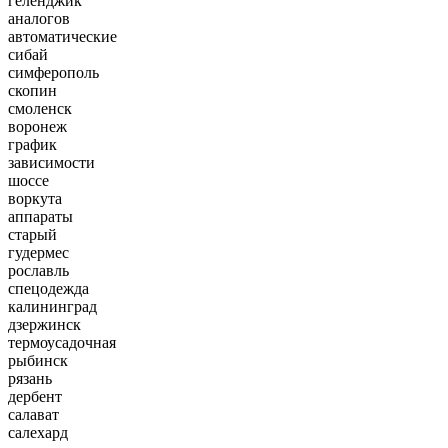
геленджик
аналогов
автоматические
сибай
симферополь
скопин
смоленск
воронеж
график
зависимости
шоссе
воркута
аппараты
старый
гудермес
рославль
спецодежда
калининград
дзержинск
термоусадочная
рыбинск
рязань
дербент
салават
салехард