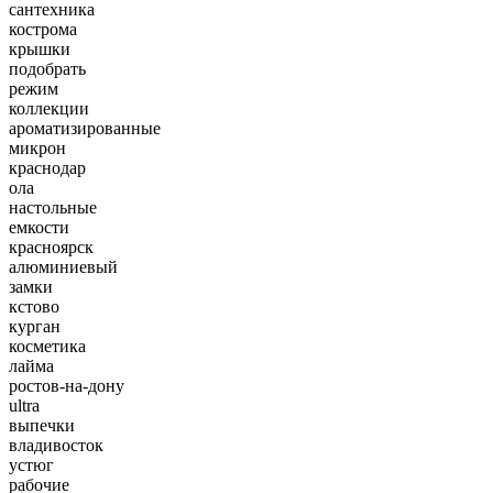
сантехника
кострома
крышки
подобрать
режим
коллекции
ароматизированные
микрон
краснодар
ола
настольные
емкости
красноярск
алюминиевый
замки
кстово
курган
косметика
лайма
ростов-на-дону
ultra
выпечки
владивосток
устюг
рабочие