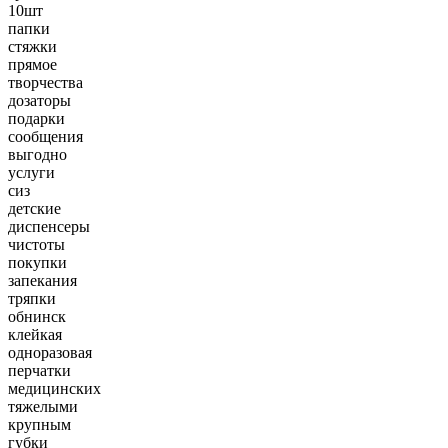
10шт
папки
стяжки
прямое
творчества
дозаторы
подарки
сообщения
выгодно
услуги
сиз
детские
диспенсеры
чистоты
покупки
запекания
тряпки
обнинск
клейкая
одноразовая
перчатки
медицинских
тяжелыми
крупным
губки