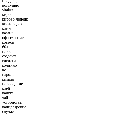
продавца
воздушно
vitalux
киров
кирово-чепецк
кисловодск
клин
казань
оформление
ковров
60л
плюс
создают
гигиена
колпино
вс
пароль
кимры
новогодние
клей
калуга
чай
устройства
канцелярские
случае