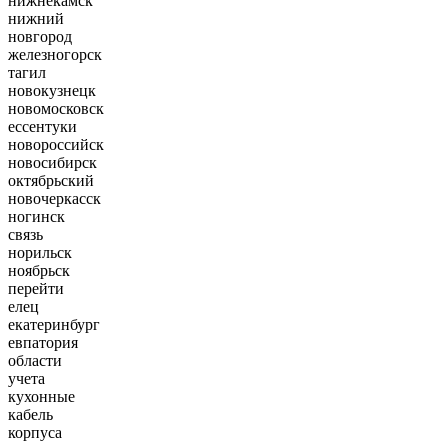
нижнекамск
нижний
новгород
железногорск
тагил
новокузнецк
новомосковск
ессентуки
новороссийск
новосибирск
октябрьский
новочеркасск
ногинск
связь
норильск
ноябрьск
перейти
елец
екатеринбург
евпатория
области
учета
кухонные
кабель
корпуса