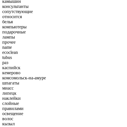
камышин
консультанты
сопутствующие
относится
белья
компьютеры
подарочные
лампы
прочее
name
ecoclean
tubus
раз
каспийск
кемерово
комсомольск-на-амуре
шпагаты
миасс
липецк
наклейки
слойные
правилами
освещение
волос
кызыл