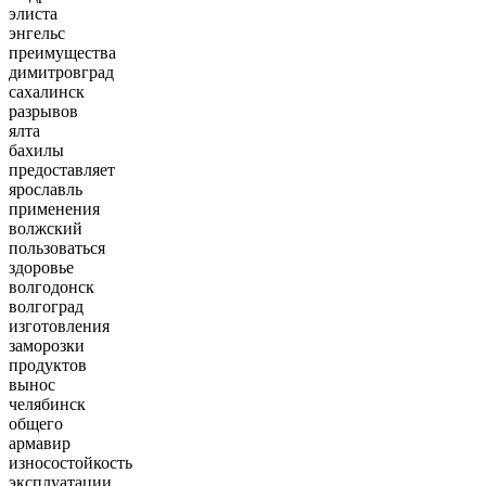
элиста
энгельс
преимущества
димитровград
сахалинск
разрывов
ялта
бахилы
предоставляет
ярославль
применения
волжский
пользоваться
здоровье
волгодонск
волгоград
изготовления
заморозки
продуктов
вынос
челябинск
общего
армавир
износостойкость
эксплуатации