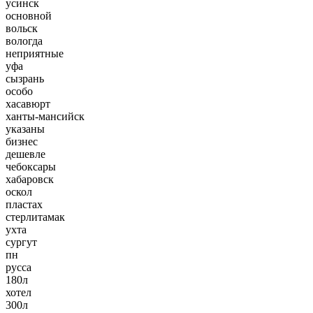
усинск
основной
вольск
вологда
неприятные
уфа
сызрань
особо
хасавюрт
ханты-мансийск
указаны
бизнес
дешевле
чебоксары
хабаровск
оскол
пластах
стерлитамак
ухта
сургут
пн
русса
180л
хотел
300л