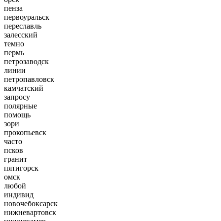
пенза
первоуральск
переславль
залесский
темно
пермь
петрозаводск
линии
петропавловск
камчатский
запросу
полярные
помощь
зори
прокопьевск
часто
псков
гранит
пятигорск
омск
любой
индивид
новочебоксарск
нижневартовск