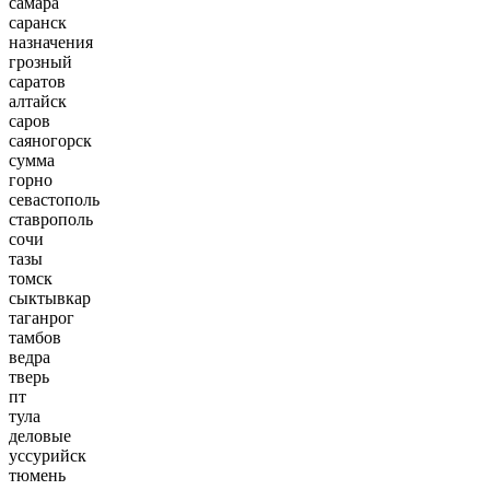
самара
саранск
назначения
грозный
саратов
алтайск
саров
саяногорск
сумма
горно
севастополь
ставрополь
сочи
тазы
томск
сыктывкар
таганрог
тамбов
ведра
тверь
пт
тула
деловые
уссурийск
тюмень