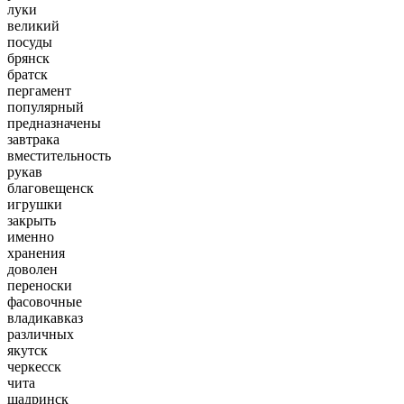
луки
великий
посуды
брянск
братск
пергамент
популярный
предназначены
завтрака
вместительность
рукав
благовещенск
игрушки
закрыть
именно
хранения
доволен
переноски
фасовочные
владикавказ
различных
якутск
черкесск
чита
шадринск