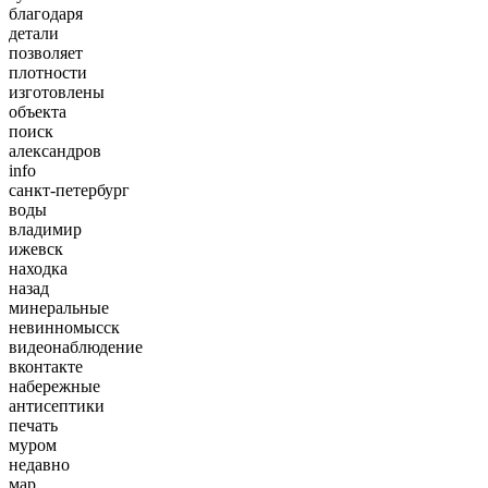
благодаря
детали
позволяет
плотности
изготовлены
объекта
поиск
александров
info
санкт-петербург
воды
владимир
ижевск
находка
назад
минеральные
невинномысск
видеонаблюдение
вконтакте
набережные
антисептики
печать
муром
недавно
мар