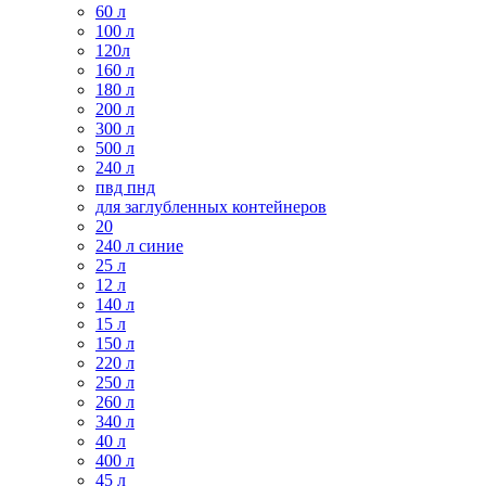
60 л
100 л
120л
160 л
180 л
200 л
300 л
500 л
240 л
пвд пнд
для заглубленных контейнеров
20
240 л синие
25 л
12 л
140 л
15 л
150 л
220 л
250 л
260 л
340 л
40 л
400 л
45 л