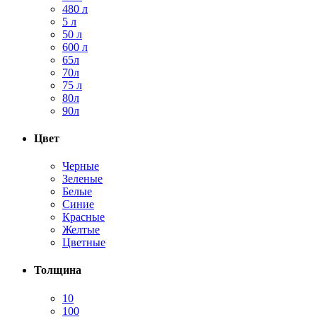
480 л
5 л
50 л
600 л
65л
70л
75 л
80л
90л
Цвет
Черные
Зеленые
Белые
Синие
Красные
Желтые
Цветные
Толщина
10
100