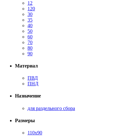
12
120
30
35
40
50
60
70
80
90
Материал
ПВД
ПНД
Назначение
для раздельного сбора
Размеры
110х90