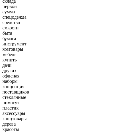
склада
первой
сумма
спецодежда
средства
емкости
быта
бумага
инструмент
хозтовары
мебель
купить
дачи
других
офисная
наборы
концепция
поставщиков
стеклянные
помогут
пластик
аксессуары
канцтовары
дерева
красоты