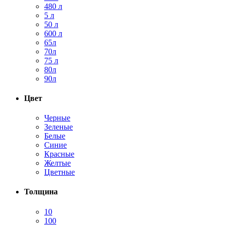
480 л
5 л
50 л
600 л
65л
70л
75 л
80л
90л
Цвет
Черные
Зеленые
Белые
Синие
Красные
Желтые
Цветные
Толщина
10
100