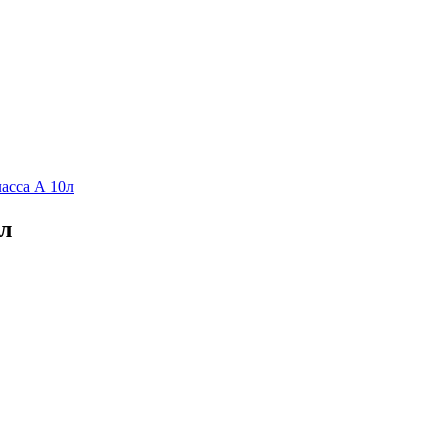
ласса А 10л
0л