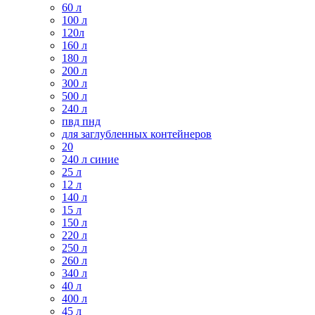
60 л
100 л
120л
160 л
180 л
200 л
300 л
500 л
240 л
пвд пнд
для заглубленных контейнеров
20
240 л синие
25 л
12 л
140 л
15 л
150 л
220 л
250 л
260 л
340 л
40 л
400 л
45 л