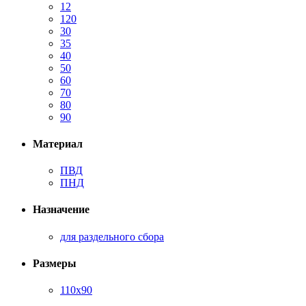
12
120
30
35
40
50
60
70
80
90
Материал
ПВД
ПНД
Назначение
для раздельного сбора
Размеры
110х90