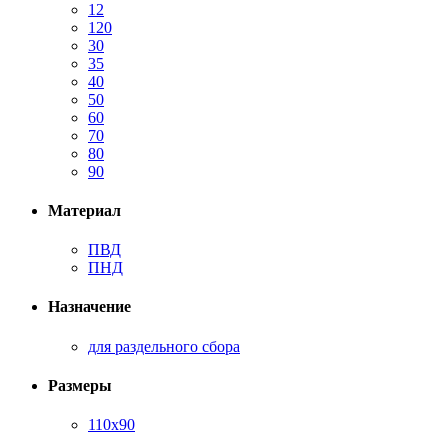
12
120
30
35
40
50
60
70
80
90
Материал
ПВД
ПНД
Назначение
для раздельного сбора
Размеры
110х90