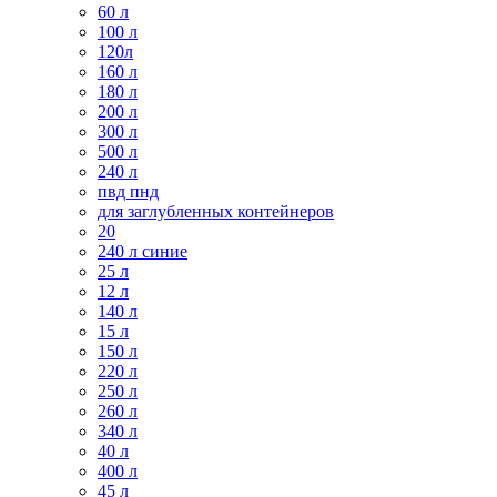
60 л
100 л
120л
160 л
180 л
200 л
300 л
500 л
240 л
пвд пнд
для заглубленных контейнеров
20
240 л синие
25 л
12 л
140 л
15 л
150 л
220 л
250 л
260 л
340 л
40 л
400 л
45 л