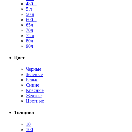
480 л
5 л
50 л
600 л
65л
70л
75 л
80л
90л
Цвет
Черные
Зеленые
Белые
Синие
Красные
Желтые
Цветные
Толщина
10
100