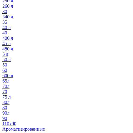
250 л
260 л
30
340 л
35
40 л
40
400 л
45 л
480 л
5 л
50 л
50
60
600 л
65л
70л
70
75 л
80л
80
90л
90
110х90
Ароматизированные