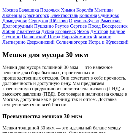
Москва
Балашиха
Подольск
Химки
Королёв
Мытищи
Люберцы
Красногорск
Электросталь
Коломна
Одинцово
Домодедово
Серпухов
Щёлково
Орехово-Зуево
Раменское
Долгопрудный
Пушкино
Реутов
Сергиев Посад
Воскресенск
Лобня
Ивантеевка
Дубна
Егорьевск
Чехов
Дмитров
Видное
Ступино
Павловский Посад
Наро-Фоминск
Фрязино
Лыткарино
Дзержинский
Солнечногорск
Истра и Жуковский
Мешки для мусора 30 мкм
Мешки для мусора толщиной 30 мкм — это надежное
решение для сбора бытовых, строительных и
производственных отходов. Они сочетают в себе прочность,
долговечность и доступную цену. Мы предлагаем
качественную продукцию из полиэтилена низкого (ПНД) и
высокого давления (ПВД). Все товары в наличии на складе в
Москве, доступны как в розницу, так и оптом. Доставка
осуществляется по всей России.
Преимущества мешков 30 мкм
Мешки толщиной 30 мкм — это идеальный баланс между