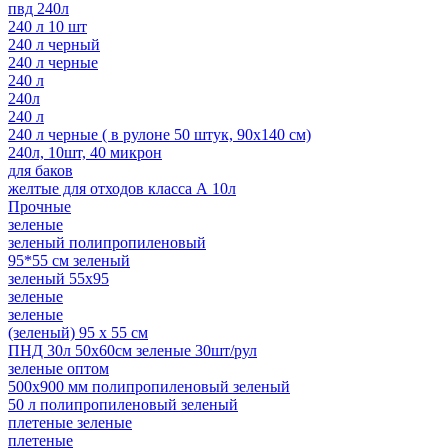
пвд 240л
240 л 10 шт
240 л черный
240 л черные
240 л
240л
240 л
240 л черные ( в рулоне 50 штук, 90х140 см)
240л, 10шт, 40 микрон
для баков
желтые для отходов класса А 10л
Прочные
зеленые
зеленый полипропиленовый
95*55 см зеленый
зеленый 55x95
зеленые
зеленые
(зеленый) 95 х 55 см
ПНД 30л 50x60см зеленые 30шт/рул
зеленые оптом
500х900 мм полипропиленовый зеленый
50 л полипропиленовый зеленый
плетеные зеленые
плетеные