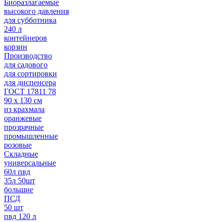
Биоразлагаемые
высокого давления
для субботника
240 л
контейнеров
корзин
Производство
для садового
для сортировки
для диспенсера
ГОСТ 17811 78
90 х 130 см
из крахмала
оранжевые
прозрачные
промышленные
розовые
Складные
универсальные
60л пвд
35л 50шт
большие
ПСД
50 шт
пвд 120 л