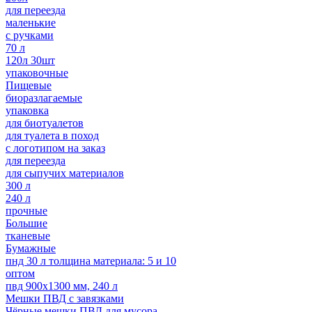
для переезда
маленькие
с ручками
70 л
120л 30шт
упаковочные
Пищевые
биоразлагаемые
упаковка
для биотуалетов
для туалета в поход
с логотипом на заказ
для переезда
для сыпучих материалов
300 л
240 л
прочные
Большие
тканевые
Бумажные
пнд 30 л толщина материала: 5 и 10
оптом
пвд 900х1300 мм, 240 л
Мешки ПВД с завязками
Чёрные мешки ПВД для мусора