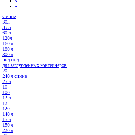
5
»
Синие
30л
35 л
60 л
120л
160 л
180 л
300 л
пвд пнд
для заглубленных контейнеров
20
240 л синие
25 л
10
100
12 л
12
120
140 л
15 л
150 л
220 л