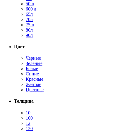
50 л
600 л
65л
70л
75 л
80л
90л
Цвет
Черные
Зеленые
Белые
Синие
Красные
Желтые
Цветные
Толщина
10
100
12
120