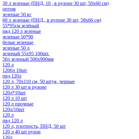
30 л зеленые (ПНД, 10 , в рулоне 30 шт, 50х60 см)
оптом
зеленые 50 кг
60 л зеленые (ПНД,, в рулоне 30 шт, 58х66 см)
55*95см зелёный
пвд 120 л зеленые
зеленые 50*90
белые зеленые
зеленые 50 л
зеленый 55x95 100шт.
50л зеленый 500х900мм
120 л
1200л 10шт
пвд 120л
120 л, 70х110 см, 50 штук, черные
120 л 30 шт в рулоне
120л*10шт
120 л 10 шт
120 л прочные
120л/10шт
120 л
пвд 120 л
120 л, плотность, ПНД, 50 шт
120 л 40 шт рулон
120л