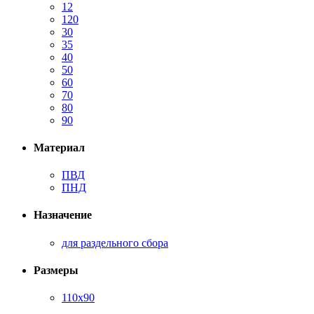
12
120
30
35
40
50
60
70
80
90
Материал
ПВД
ПНД
Назначение
для раздельного сбора
Размеры
110х90