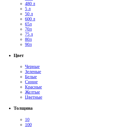
480 л
5 л
50 л
600 л
65л
70л
75 л
80л
90л
Цвет
Черные
Зеленые
Белые
Синие
Красные
Желтые
Цветные
Толщина
10
100