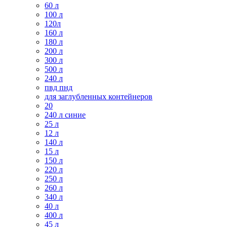
60 л
100 л
120л
160 л
180 л
200 л
300 л
500 л
240 л
пвд пнд
для заглубленных контейнеров
20
240 л синие
25 л
12 л
140 л
15 л
150 л
220 л
250 л
260 л
340 л
40 л
400 л
45 л