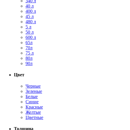
340 л
40 л
400 л
45 л
480 л
5 л
50 л
600 л
65л
70л
75 л
80л
90л
Цвет
Черные
Зеленые
Белые
Синие
Красные
Желтые
Цветные
Толщина