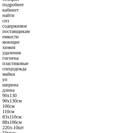
подробнее
кабинет
найти
сиз
содержимое
поставщикам
емкости
моющие
химия
удаления
гигиена
пластиковые
спецодежда
майки
уп
ширина
длина
90х130
90х130см
100см
110см
83х110см
88х106см
220л-10шт
50мкм