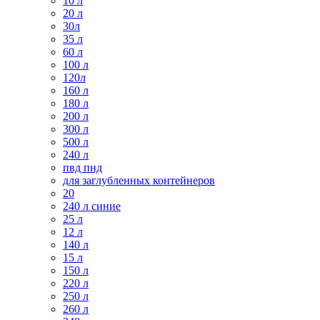
10 л
20 л
30л
35 л
60 л
100 л
120л
160 л
180 л
200 л
300 л
500 л
240 л
пвд пнд
для заглубленных контейнеров
20
240 л синие
25 л
12 л
140 л
15 л
150 л
220 л
250 л
260 л