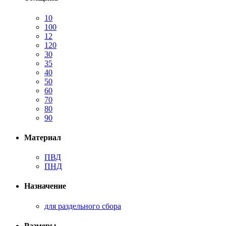
10
100
12
120
30
35
40
50
60
70
80
90
Материал
ПВД
ПНД
Назначение
для раздельного сбора
Размеры